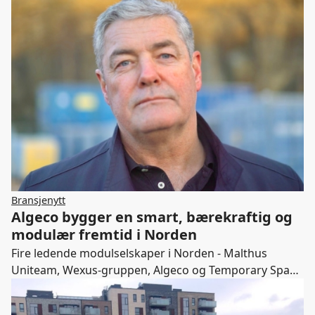
våren 2021. Nå søker vi virksomheter og fagfolk som
ønsker å bidra i prosjektet
Bransjenytt
Algeco bygger en smart, bærekraftig og
modulær fremtid i Norden
Fire ledende modulselskaper i Norden - Malthus
Uniteam, Wexus-gruppen, Algeco og Temporary Space
Nordics - er i dag stolte over å kunngjøre at de slås
sammen under en merkevare, Algeco.