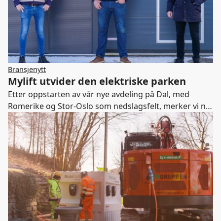
Bransjenytt
Mylift utvider den elektriske parken
Etter oppstarten av vår nye avdeling på Dal, med
Romerike og Stor-Oslo som nedslagsfelt, merker vi nå
en økende etterspørsel etter større elektriske
maskiner, sier avdelingsleder Robin Wilhelmsen i
Mylift.