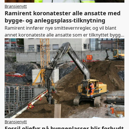
Bransjenytt
Ramirent koronatester alle ansatte med
bygge- og anleggsplass-tilknytning
Ramirent innfører nye smittevernregler, og vil blant
annet koronateste alle ansatte som er tilknyttet bygg-
og anleggsplasser.
Bransjenytt
Fossil oljefyr på byggeplasser blir forbudt