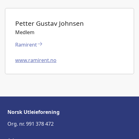
Petter Gustav Johnsen
Medlem
Ramirent
www.ramirent.no
Norsk Utleieforening
Org. nr. 991 378 472