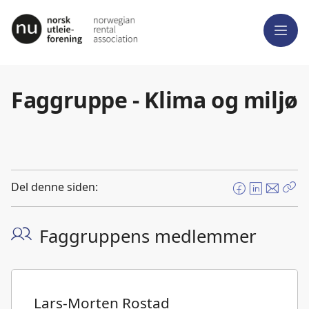
Meny
Faggruppe - Klima og miljø
Del denne siden:
F
L
E
Kop
a
i
-
len
c
n
p
Faggruppens medlemmer
e
k
o
b
e
s
o
d
t
o
I
Lars-Morten Rostad