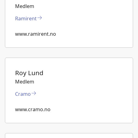
k
n
Medlem
Ramirent
www.ramirent.no
Roy Lund
Medlem
Cramo
www.cramo.no