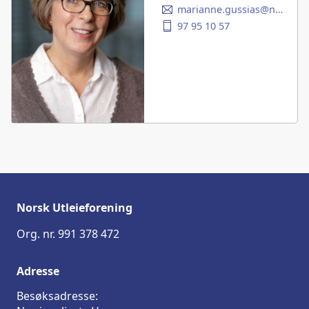
marianne.gussias@norskutleieforening.no
97 95 10 57
Norsk Utleieforening
Org. nr. 991 378 472
Adresse
Besøksadresse: