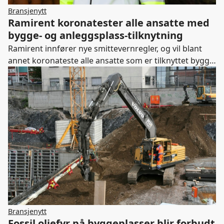
Bransjenytt
Ramirent koronatester alle ansatte med
bygge- og anleggsplass-tilknytning
Ramirent innfører nye smittevernregler, og vil blant
annet koronateste alle ansatte som er tilknyttet bygg-
og anleggsplasser.
Bransjenytt
Fossil oljefyr på byggeplasser blir forbudt