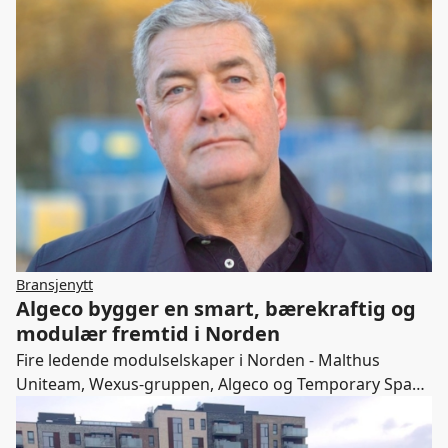
våren 2021. Nå søker vi virksomheter og fagfolk som
ønsker å bidra i prosjektet
Bransjenytt
Algeco bygger en smart, bærekraftig og
modulær fremtid i Norden
Fire ledende modulselskaper i Norden - Malthus
Uniteam, Wexus-gruppen, Algeco og Temporary Space
Nordics - er i dag stolte over å kunngjøre at de slås
sammen under en merkevare, Algeco.