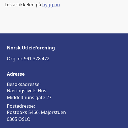
e
k
o
Les artikkelen på
bygg.no
b
e
s
o
d
t
o
I
k
n
Norsk Utleieforening
Org. nr. 991 378 472
Adresse
Besøksadresse:
Næringslivets Hus
Middelthuns gate 27
Postadresse:
Postboks 5466, Majorstuen
0305 OSLO