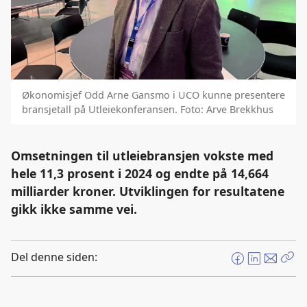
Økonomisjef Odd Arne Gansmo i UCO kunne presentere
bransjetall på Utleiekonferansen. Foto: Arve Brekkhus
Omsetningen til utleiebransjen vokste med
hele 11,3 prosent i 2024 og endte på 14,664
milliarder kroner. Utviklingen for resultatene
gikk ikke samme vei.
Del denne siden:
F
L
E
Kop
a
i
-
len
c
n
p