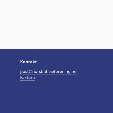
Kontakt
post@norskutleieforening.no
Faktura