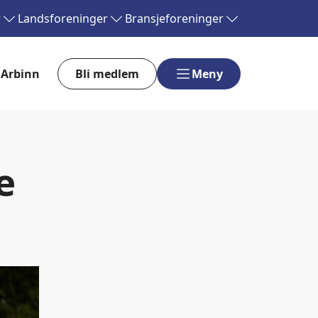
r
Landsforeninger
Bransjeforeninger
Arbinn
Bli medlem
Meny
e