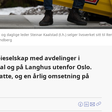
g daglige leder Steinar Kaalstad (t.h.) selger livsverket sitt til Re
andberg
eieselskap med avdelinger i
al og på Langhus utenfor Oslo.
atte, og en årlig omsetning på
F
L
E
Kopier