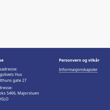
a
i
-
lenke
c
n
p
e
k
o
b
e
s
o
d
t
o
I
k
n
se
Personvern og vilkår
sadresse:
Informasjonskapsler
gslivets Hus
lthuns gate 27
dresse:
oks 5466, Majorstuen
OSLO