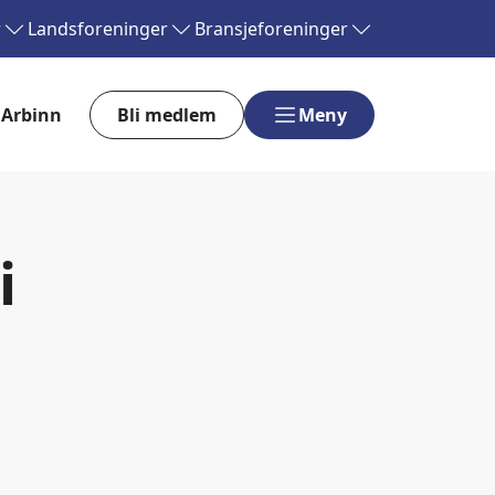
r
Landsforeninger
Bransjeforeninger
Arbinn
Bli medlem
Meny
i