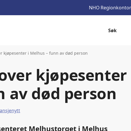
NHO
Regionkonto
Søk
er kjøpesenter i Melhus – funn av død person
over kjøpesenter 
n av død person
ansjenytt
senteret Melhustorget i Melhus