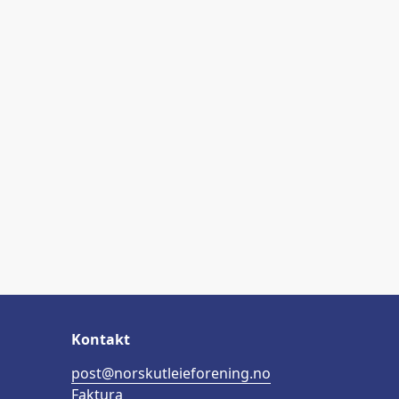
Kontakt
post@norskutleieforening.no
Faktura