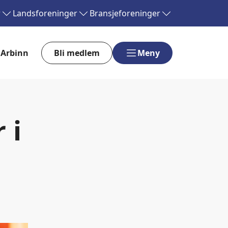
r
Landsforeninger
Bransjeforeninger
Arbinn
Bli medlem
Meny
 i