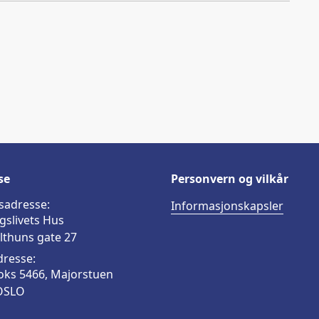
a
i
-
lenke
c
n
p
e
k
o
b
e
s
o
d
t
o
I
k
n
se
Personvern og vilkår
sadresse:
Informasjonskapsler
gslivets Hus
lthuns gate 27
dresse:
oks 5466, Majorstuen
OSLO