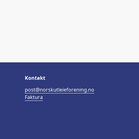
Kontakt
post@norskutleieforening.no
Faktura