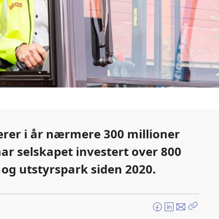
rer i år nærmere 300 millioner
har selskapet investert over 800
 og utstyrspark siden 2020.
F
L
E
Kopier