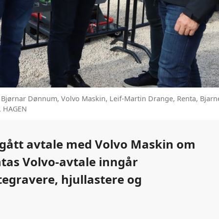
 Bjørnar Dønnum, Volvo Maskin, Leif-Martin Drange, Renta, Bjarn
ÅL HAGEN
ngått avtale med Volvo Maskin om
ntas Volvo-avtale inngår
tegravere, hjullastere og