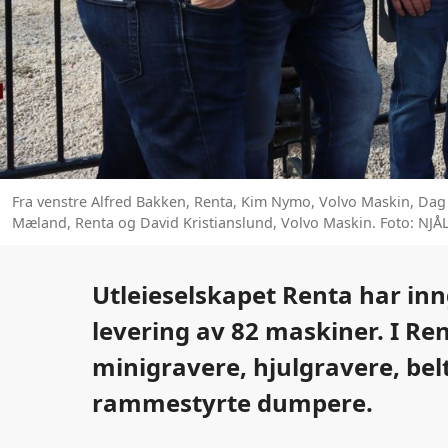
Fra venstre Alfred Bakken, Renta, Kim Nymo, Volvo Maskin, Dag
Mæland, Renta og David Kristianslund, Volvo Maskin. Foto: NJ
Utleieselskapet Renta har in
levering av 82 maskiner. I Re
minigravere, hjulgravere, bel
rammestyrte dumpere.