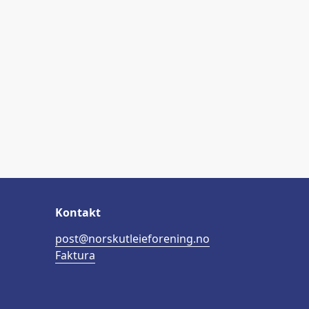
Kontakt
post@norskutleieforening.no
Faktura