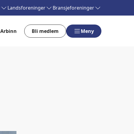
r
Landsforeninger
Bransjeforeninger
Arbinn
Bli medlem
Meny