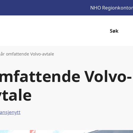
NHO
Regionkonto
Søk
år omfattende Volvo-avtale
mfattende Volvo-
tale
ansjenytt