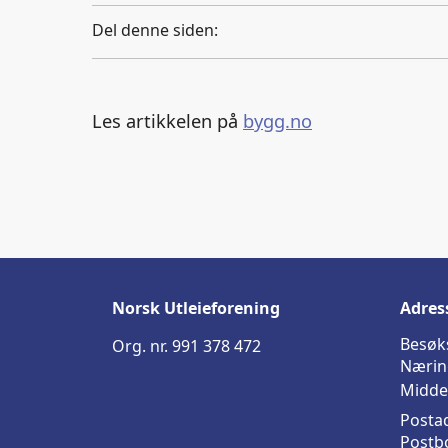
Del denne siden:
Les artikkelen på
bygg.no
Norsk Utleieforening
Adres
Besøk
Org. nr. 991 378 472
Nærin
Midde
Posta
Postb