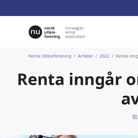
Norsk Utleieforening
Artikler
2022
Renta inng
Renta inngår o
av
Br