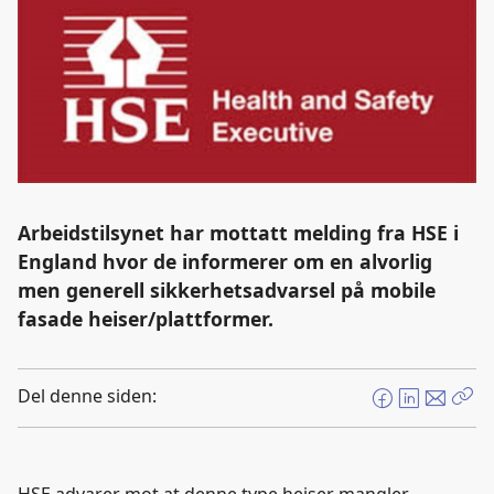
Arbeidstilsynet har mottatt melding fra HSE i
England hvor de informerer om en alvorlig
men generell sikkerhetsadvarsel på mobile
fasade heiser/plattformer.
Del denne siden:
F
L
E
Kop
a
i
-
len
c
n
p
e
k
o