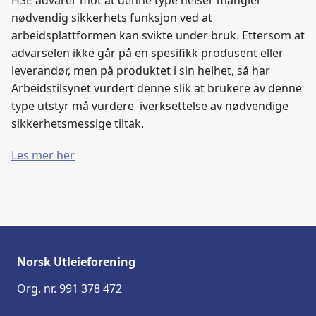
HSE advarer mot at denne type heiser mangler
b
e
s
nødvendig sikkerhets funksjon ved at
o
d
t
arbeidsplattformen kan svikte under bruk. Ettersom at
o
I
advarselen ikke går på en spesifikk produsent eller
k
n
leverandør, men på produktet i sin helhet, så har
Arbeidstilsynet vurdert denne slik at brukere av denne
type utstyr må vurdere iverksettelse av nødvendige
sikkerhetsmessige tiltak.
Les mer her
Norsk Utleieforening
Org. nr. 991 378 472