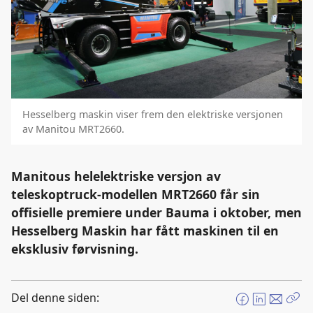
Hesselberg maskin viser frem den elektriske versjonen
av Manitou MRT2660.
Manitous helelektriske versjon av
teleskoptruck-modellen MRT2660 får sin
offisielle premiere under Bauma i oktober, men
Hesselberg Maskin har fått maskinen til en
eksklusiv førvisning.
Del denne siden:
F
L
E