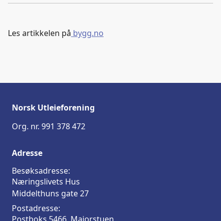
Kop
a
i
-
len
c
n
p
e
k
o
Les artikkelen på
bygg.no
b
e
s
o
d
t
o
I
k
n
Norsk Utleieforening
Org. nr. 991 378 472
Adresse
Besøksadresse:
Næringslivets Hus
Middelthuns gate 27
Postadresse:
Postboks 5466, Majorstuen