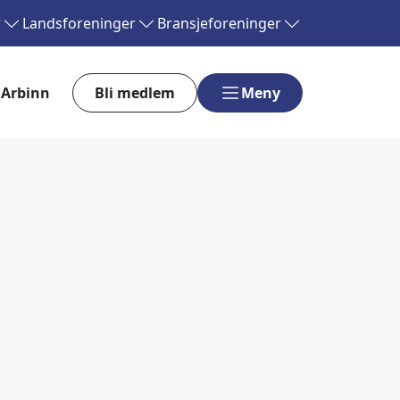
r
Landsforeninger
Bransjeforeninger
Arbinn
Bli medlem
Meny