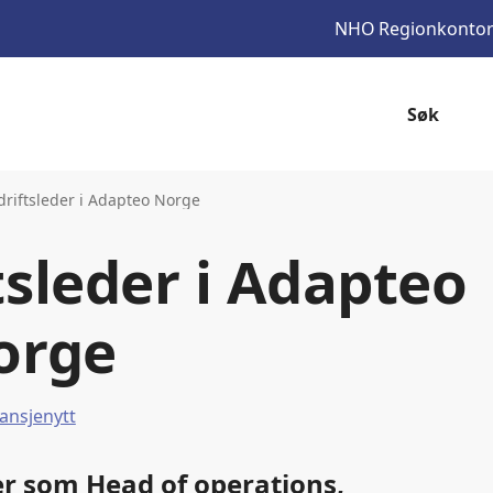
NHO
Regionkonto
Søk
driftsleder i Adapteo Norge
tsleder i Adapteo
orge
ansjenytt
r som Head of operations,