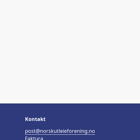
Kontakt
post@norskutleieforening.no
Faktura