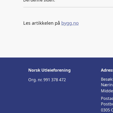
Les artikkelen på
bygg.no
Norsk Utleieforening
Adres
Besøk
Org. nr. 991 378 472
Nærin
Midde
Posta
Postb
0305 