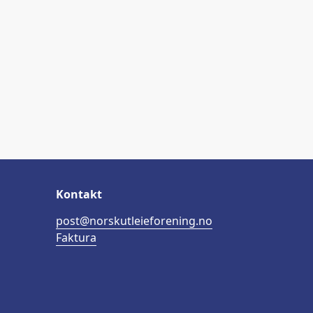
Kontakt
post@norskutleieforening.no
Faktura