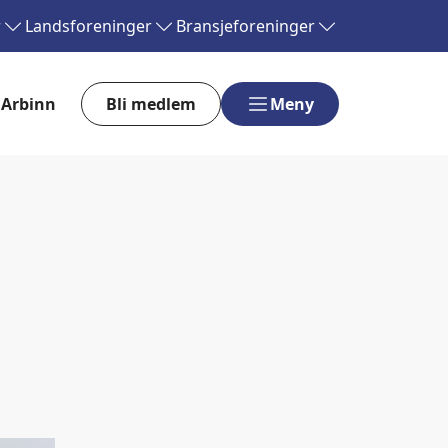
r
Landsforeninger
Bransjeforeninger
Arbinn
Bli medlem
Meny