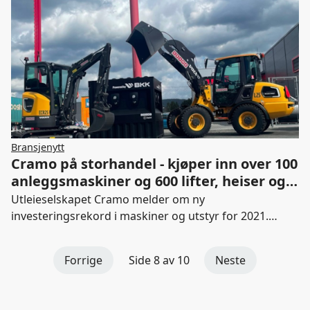
Bransjenytt
Cramo på storhandel - kjøper inn over 100
anleggsmaskiner og 600 lifter, heiser og
teleskoptrucker
Utleieselskapet Cramo melder om ny
investeringsrekord i maskiner og utstyr for 2021.
Samtidig utvides den utslippsfrie parken ytterligere.
Forrige
Side 8 av 10
Neste