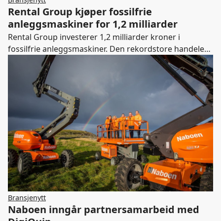
Rental Group kjøper fossilfrie
anleggsmaskiner for 1,2 milliarder
Rental Group investerer 1,2 milliarder kroner i
fossilfrie anleggsmaskiner. Den rekordstore handelen
er et ledd i selskapets vekststrategi, og ifølge CEO Lars
Hæhre er investeringen et viktig grep for å kunne tilby
kapasitet og fleksible løsninger til det nordiske
anleggsmarkedet.
Bransjenytt
Naboen inngår partnersamarbeid med