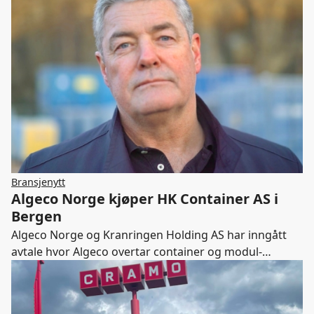
Bransjenytt
Algeco Norge kjøper HK Container AS i
Bergen
Algeco Norge og Kranringen Holding AS har inngått
avtale hvor Algeco overtar container og modul-
virksomheten til HK Container AS.